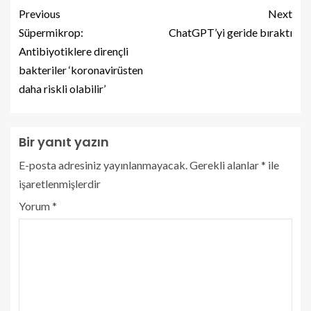
Previous
Next
Süpermikrop:
ChatGPT’yi geride bıraktı
Antibiyotiklere dirençli
bakteriler ‘koronavirüsten
daha riskli olabilir’
Bir yanıt yazın
E-posta adresiniz yayınlanmayacak.
Gerekli alanlar
*
ile
işaretlenmişlerdir
Yorum
*