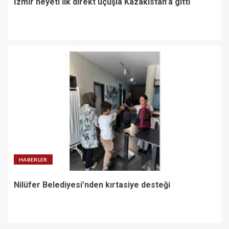
İzmir heyeti ilk direkt uçuşla Kazakistan’a gitti
HABERLER
Nilüfer Belediyesi’nden kırtasiye desteği