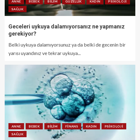
ANNE
BEBEK
BILIM
GÜZELLIK
KADIN
PSIKOLOJI
SAĞLIK
Geceleri uykuya dalamıyorsanız ne yapmanız
gerekiyor?
Belki uykuya dalamıyorsunuz ya da belki de gecenin bir
yarısı uyandınız ve tekrar uykuya...
ANNE
BEBEK
BILIM
FINANS
KADIN
PSIKOLOJI
SAĞLIK