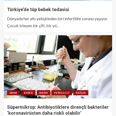
Türkiye’de tüp bebek tedavisi
Dünyada her altı yetişkinden biri infertilite sorunu yaşıyor.
Çocuk isteyen bir çift, bir yıl...
ANNE
BEBEK
BILIM
PSIKOLOJI
SAĞLIK
Süpermikrop: Antibiyotiklere dirençli bakteriler
‘koronavirüsten daha riskli olabilir’