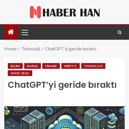
Home
Teknoloji
ChatGPT’yi geride bıraktı
BILIM
BORSA
FINANS
KRIPTO
TEKNOLOJI
YAPAY ZEKA
ChatGPT’yi geride bıraktı