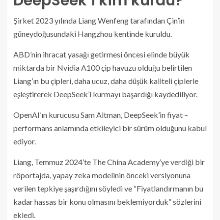
DeepSeek’i kim kurdu?
Şirket 2023 yılında Liang Wenfeng tarafından Çin’in
güneydoğusundaki Hangzhou kentinde kuruldu.
ABD’nin ihracat yasağı getirmesi öncesi elinde büyük
miktarda bir Nvidia A100 çip havuzu olduğu belirtilen
Liang’ın bu çipleri, daha ucuz, daha düşük kaliteli çiplerle
eşleştirerek DeepSeek’i kurmayı başardığı kaydediliyor.
OpenAI’ın kurucusu Sam Altman, DeepSeek’in fiyat –
performans anlamında etkileyici bir sürüm olduğunu kabul
ediyor.
Liang, Temmuz 2024’te The China Academy’ye verdiği bir
röportajda, yapay zeka modelinin önceki versiyonuna
verilen tepkiye şaşırdığını söyledi ve “Fiyatlandırmanın bu
kadar hassas bir konu olmasını beklemiyorduk” sözlerini
ekledi.