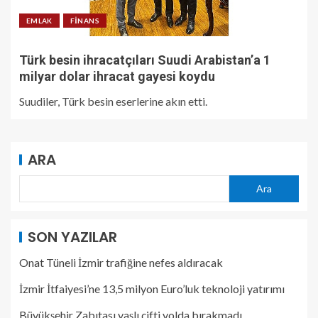
EMLAK
FINANS
Türk besin ihracatçıları Suudi Arabistan’a 1
milyar dolar ihracat gayesi koydu
Suudiler, Türk besin eserlerine akın etti.
ARA
Ara
SON YAZILAR
Onat Tüneli İzmir trafiğine nefes aldıracak
İzmir İtfaiyesi’ne 13,5 milyon Euro’luk teknoloji yatırımı
Büyükşehir Zabıtası yaşlı çifti yolda bırakmadı