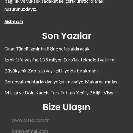
bağlılık ve yüksek sadakat ile içerik üretici olarak
huzurunuzdayız.
Sistre cila
Son Yazılar
Onat Tüneli İzmir trafiğine nefes aldıracak
İzmir İtfaiyesi’ne 13,5 milyon Euro’luk teknoloji yatırımı
Büyükşehir Zabıtası yaşlı çifti yolda bırakmadı
Bornovalı muhtarlardan yoğun mesaiye ‘Makarna’ molası
M Lisa ve Dolu Kadehi Ters Tut’tan Yeni İş Birliği: Vişne
Bize Ulaşın
www.biseo.com.tr
biseo@gmail.com