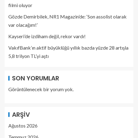
filmi oluyor
Gözde Demirbilek, NR1 Magazin’de: ‘Son assolist olarak
var olacağım!’
Kayseri’de izdiham değil, rekor vardı!
VakıfBank’ın aktif büyüklüğü yıllık bazda yüzde 28 artışla
5,8 trilyon TL’yi aştı
SON YORUMLAR
Görüntülenecek bir yorum yok.
ARŞIV
Ağustos 2026
Temmuz 2026