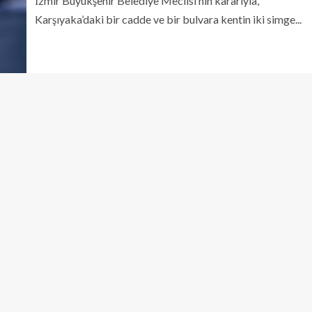
İzmir Büyükşehir Belediye Meclisi’nin kararıyla,
Karşıyaka’daki bir cadde ve bir bulvara kentin iki simge...