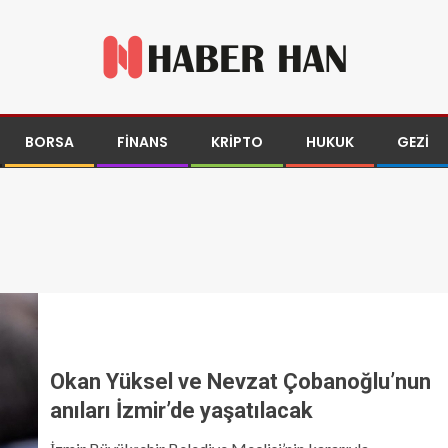
BORSA
FINANS
KRIPTO
HUKUK
GEZI
Okan Yüksel ve Nevzat Çobanoğlu’nun
anıları İzmir’de yaşatılacak