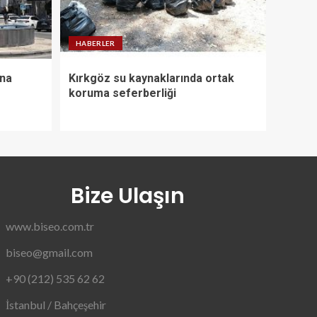
HABERLER
nna
Kırkgöz su kaynaklarında ortak
koruma seferberliği
Bize Ulaşın
www.biseo.com.tr
biseo@gmail.com
+90 (212) 535 62 62
İstanbul / Bahçeşehir