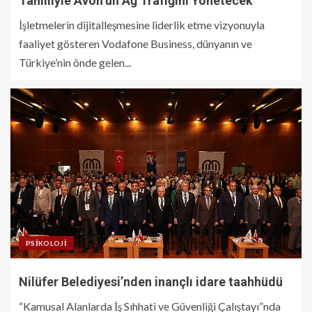
Tahliliyle Avon’un Ağ Trafiğini Yönetecek
İşletmelerin dijitalleşmesine liderlik etme vizyonuyla
faaliyet gösteren Vodafone Business, dünyanın ve
Türkiye’nin önde gelen...
PSIKOLOJI
Nilüfer Belediyesi’nden inançlı idare taahhüdü
“Kamusal Alanlarda İş Sıhhati ve Güvenliği Çalıştayı”nda