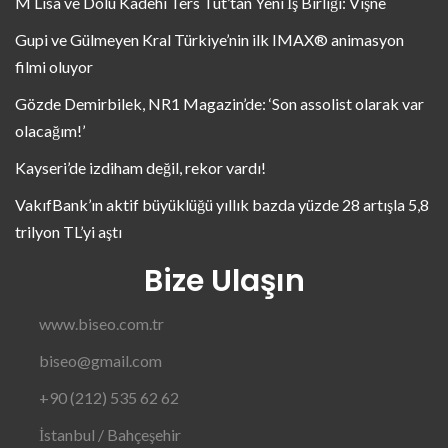
M Lisa ve Dolu Kadehi Ters Tut’tan Yeni İş Birliği: Vişne
Gupi ve Gülmeyen Kral Türkiye’nin ilk IMAX® animasyon
filmi oluyor
Gözde Demirbilek, NR1 Magazin’de: ‘Son assolist olarak var
olacağım!’
Kayseri’de izdiham değil, rekor vardı!
VakıfBank’ın aktif büyüklüğü yıllık bazda yüzde 28 artışla 5,8
trilyon TL’yi aştı
Bize Ulaşın
www.biseo.com.tr
biseo@gmail.com
+90 (212) 535 62 62
İstanbul / Bahçeşehir