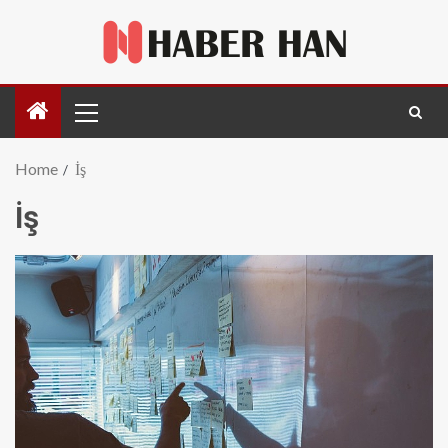
Home
İş
İş