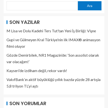
Ara
SON YAZILAR
M Lisa ve Dolu Kadehi Ters Tut’tan Yeni İş Birliği: Vişne
Gupi ve Gülmeyen Kral Türkiye’nin ilk IMAX® animasyon
filmi oluyor
Gözde Demirbilek, NR1 Magazin’de: ‘Son assolist olarak
var olacağım!’
Kayseri’de izdiham değil, rekor vardı!
VakıfBank’ın aktif büyüklüğü yıllık bazda yüzde 28 artışla
5,8 trilyon TL’yi aştı
SON YORUMLAR