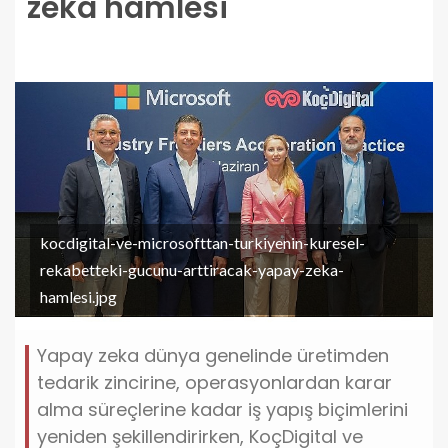
zeka hamlesi
kocdigital-ve-microsofttan-turkiyenin-kuresel-
rekabetteki-gucunu-arttiracak-yapay-zeka-
hamlesi.jpg
Yapay zeka dünya genelinde üretimden
tedarik zincirine, operasyonlardan karar
alma süreçlerine kadar iş yapış biçimlerini
yeniden şekillendirirken, KoçDigital ve