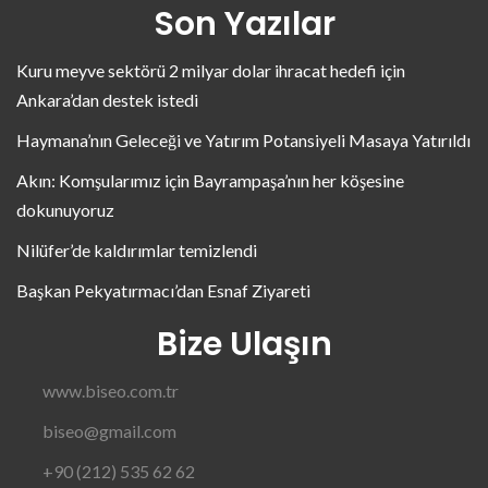
Son Yazılar
Kuru meyve sektörü 2 milyar dolar ihracat hedefi için
Ankara’dan destek istedi
Haymana’nın Geleceği ve Yatırım Potansiyeli Masaya Yatırıldı
Akın: Komşularımız için Bayrampaşa’nın her köşesine
dokunuyoruz
Nilüfer’de kaldırımlar temizlendi
Başkan Pekyatırmacı’dan Esnaf Ziyareti
Bize Ulaşın
www.biseo.com.tr
biseo@gmail.com
+90 (212) 535 62 62