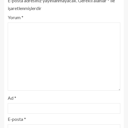
E-posta adresiniz yayınlanmayacak.
Gerekli alanlar
*
ile
işaretlenmişlerdir
Yorum
*
Ad
*
E-posta
*