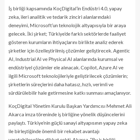
İş birliği kapsamında KoçDigital’in Endüstri 4.0, yapay
zeka, ileri analitik ve tedarik zinciri alanlarındaki
deneyimi, Microsoft’un teknolojik altyapısıyla bir araya
gelecek. İki şirket; Türkiye’de farklı sektörlerde faaliyet
gösteren kurumların ihtiyaçlarını birlikte analiz ederek
şirketler için özelleştirilmiş çözümler geliştirecek. Agentic
AI, Industrial AI ve Physical AI alanlarında kurumsal ve
endüstriyel çözümler ele alınacak. Copilot, Azure AI ve
ilgili Microsoft teknolojileriyle geliştirilecek çözümlerin;
şirketlerin süreçlerini daha hatasız, hızlı, verimli ve
sürdürülebilir hale getirmesine katkı sunması amaçlanıyor.
KoçDigital Yönetim Kurulu Başkan Yardımcısı Mehmet Ali
Akarca imza töreninde iş birliğine yönelik düşüncelerini
paylaştı. Türkiye’nin güçlü sanayi altyapısının yapay zeka
ile birleştiğinde önemli bir rekabet avantajı
yaratabileceğine dikkat çekti. Akarca, “Bu iş birliği,