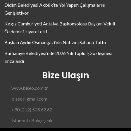
Didim Belediyesi Akbük’te Yol Yapım Çalışmalarını
Genişletiyor
Kırgız Cumhuriyeti Antalya Başkonsolosu Başkan Vekili
Özdemir’i ziyaret etti
Başkan Aydın Osmangazi’nin Nabzını Sahada Tuttu
Burhaniye Belediyesi’nde 2026 Yılı Toplu İş Sözleşmesi
İmzalandı
Bize Ulaşın
www.biseo.com.tr
biseo@gmail.com
+90 (212) 535 62 62
İstanbul / Bahçeşehir