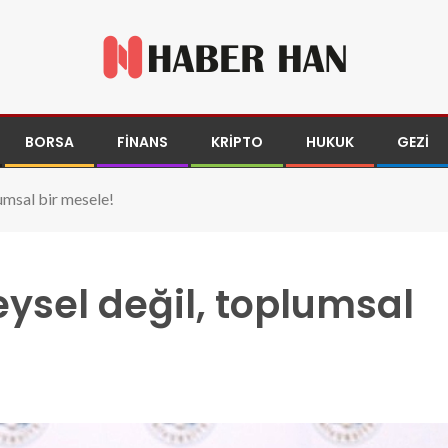
BORSA
FINANS
KRIPTO
HUKUK
GEZI
lumsal bir mesele!
eysel değil, toplumsal