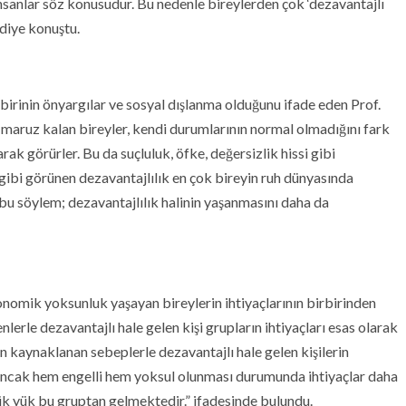
insanlar söz konusudur. Bu nedenle bireylerden çok ‘dezavantajlı
 diye konuştu.
birinin önyargılar ve sosyal dışlanma olduğunu ifade eden Prof.
 maruz kalan bireyler, kendi durumlarının normal olmadığını fark
ak görürler. Bu da suçluluk, öfke, değersizlik hissi gibi
gibi görünen dezavantajlılık en çok bireyin ruh dünyasında
bu söylem; dezavantajlılık halinin yaşanmasını daha da
ekonomik yoksunluk yaşayan bireylerin ihtiyaçlarının birbirinden
nlerle dezavantajlı hale gelen kişi grupların ihtiyaçları esas olarak
an kaynaklanan sebeplerle dezavantajlı hale gelen kişilerin
 Ancak hem engelli hem yoksul olunması durumunda ihtiyaçlar daha
ük yük bu gruptan gelmektedir.” ifadesinde bulundu.