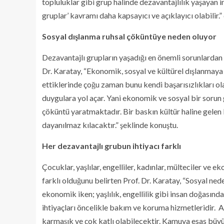
topluluklar gibi grup halinde dezavantajlılık yaşayan 
gruplar’ kavramı daha kapsayıcı ve açıklayıcı olabilir.”
Sosyal dışlanma ruhsal çöküntüye neden oluyor
Dezavantajlı grupların yaşadığı en önemli sorunlardan 
Dr. Karatay, “Ekonomik, sosyal ve kültürel dışlanmaya
ettiklerinde çoğu zaman bunu kendi başarısızlıkları olar
duygulara yol açar. Yani ekonomik ve sosyal bir sorun 
çöküntü yaratmaktadır. Bir baskın kültür haline gelen 
dayanılmaz kılacaktır.” şeklinde konuştu.
Her dezavantajlı grubun ihtiyacı farklı
Çocuklar, yaşlılar, engelliler, kadınlar, mülteciler ve 
farklı olduğunu belirten Prof. Dr. Karatay, “Sosyal nede
ekonomik iken; yaşlılık, engellilik gibi insan doğasınd
ihtiyaçları öncelikle bakım ve koruma hizmetleridir.
karmaşık ve çok katlı olabilecektir. Kamuya esas büy