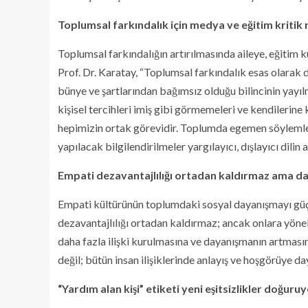
Toplumsal farkındalık için medya ve eğitim kritik
Toplumsal farkındalığın artırılmasında aileye, eğitim
Prof. Dr. Karatay, “Toplumsal farkındalık esas olarak d
bünye ve şartlarından bağımsız olduğu bilincinin yayı
kişisel tercihleri imiş gibi görmemeleri ve kendilerine k
hepimizin ortak görevidir. Toplumda egemen söylemle
yapılacak bilgilendirilmeler yargılayıcı, dışlayıcı dilin
Empati dezavantajlılığı ortadan kaldırmaz ama da
Empati kültürünün toplumdaki sosyal dayanışmayı güçle
dezavantajlılığı ortadan kaldırmaz; ancak onlara yönel
daha fazla ilişki kurulmasına ve dayanışmanın artmasın
değil; bütün insan ilişiklerinde anlayış ve hoşgörüye da
“Yardım alan kişi” etiketi yeni eşitsizlikler doğuru