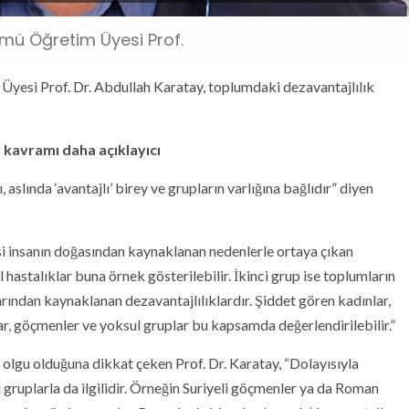
ümü Öğretim Üyesi Prof.
yesi Prof. Dr. Abdullah Karatay, toplumdaki dezavantajlılık
 kavramı daha açıklayıcı
 aslında ‘avantajlı’ birey ve grupların varlığına bağlıdır” diyen
cisi insanın doğasından kaynaklanan nedenlerle ortaya çıkan
l hastalıklar buna örnek gösterilebilir. İkinci grup ise toplumların
arından kaynaklanan dezavantajlılıklardır. Şiddet gören kadınlar,
r, göçmenler ve yoksul gruplar bu kapsamda değerlendirilebilir.”
r olgu olduğuna dikkat çeken Prof. Dr. Karatay, “Dolayısıyla
l gruplarla da ilgilidir. Örneğin Suriyeli göçmenler ya da Roman