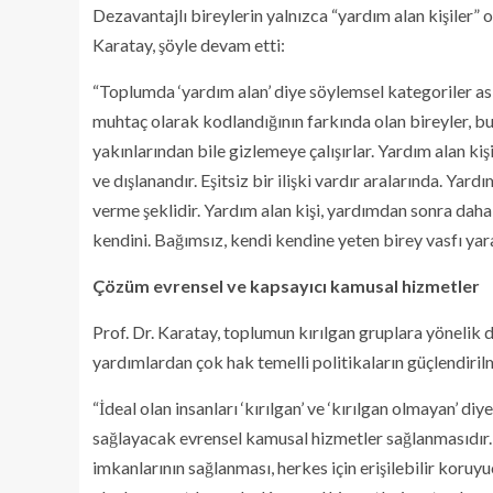
Dezavantajlı bireylerin yalnızca “yardım alan kişiler” o
Karatay, şöyle devam etti:
“Toplumda ‘yardım alan’ diye söylemsel kategoriler aslı
muhtaç olarak kodlandığının farkında olan bireyler, b
yakınlarından bile gizlemeye çalışırlar. Yardım alan ki
ve dışlanandır. Eşitsiz bir ilişki vardır aralarında. Y
verme şeklidir. Yardım alan kişi, yardımdan sonra dah
kendini. Bağımsız, kendi kendine yeten birey vasfı yar
Çözüm evrensel ve kapsayıcı kamusal hizmetler
Prof. Dr. Karatay, toplumun kırılgan gruplara yönelik d
yardımlardan çok hak temelli politikaların güçlendiri
“İdeal olan insanları ‘kırılgan’ ve ‘kırılgan olmayan’ 
sağlayacak evrensel kamusal hizmetler sağlanmasıdır. B
imkanlarının sağlanması, herkes için erişilebilir koruyu