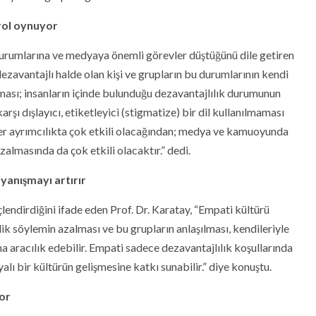
 rol oynuyor
 kurumlarına ve medyaya önemli görevler düştüğünü dile getiren
ezavantajlı halde olan kişi ve grupların bu durumlarının kendi
lması; insanların içinde bulunduğu dezavantajlılık durumunun
arşı dışlayıcı, etiketleyici (stigmatize) bir dil kullanılmaması
r ayrımcılıkta çok etkili olacağından; medya ve kamuoyunda
 azalmasında da çok etkili olacaktır.” dedi.
yanışmayı artırır
ndirdiğini ifade eden Prof. Dr. Karatay, “Empati kültürü
ik söylemin azalması ve bu grupların anlaşılması, kendileriyle
a aracılık edebilir. Empati sadece dezavantajlılık koşullarında
yalı bir kültürün gelişmesine katkı sunabilir.” diye konuştu.
yor