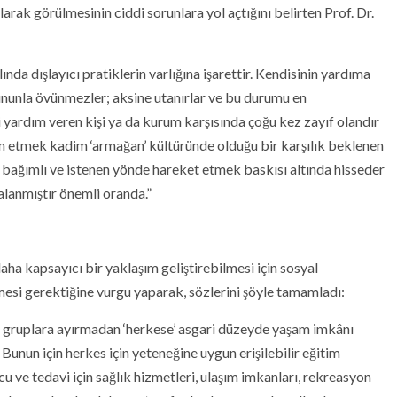
larak görülmesinin ciddi sorunlara yol açtığını belirten Prof. Dr.
nda dışlayıcı pratiklerin varlığına işarettir. Kendisinin yardıma
ununla övünmezler; aksine utanırlar ve bu durumu en
şi yardım veren kişi ya da kurum karşısında çoğu kez zayıf olandır
ardım etmek kadim ‘armağan’ kültüründe olduğu bir karşılık beklenen
a bağımlı ve istenen yönde hareket etmek baskısı altında hisseder
alanmıştır önemli oranda.”
aha kapsayıcı bir yaklaşım geliştirebilmesi için sosyal
lmesi gerektiğine vurgu yaparak, sözlerini şöyle tamamladı:
diye gruplara ayırmadan ‘herkese’ asgari düzeyde yaşam imkânı
unun için herkes için yeteneğine uygun erişilebilir eğitim
cu ve tedavi için sağlık hizmetleri, ulaşım imkanları, rekreasyon