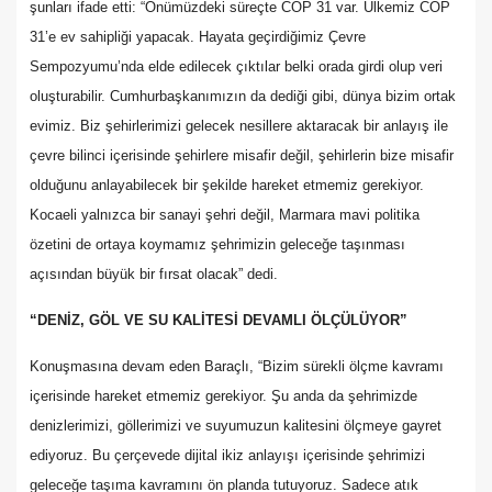
şunları ifade etti: “Önümüzdeki süreçte COP 31 var. Ülkemiz COP
31’e ev sahipliği yapacak. Hayata geçirdiğimiz Çevre
Sempozyumu’nda elde edilecek çıktılar belki orada girdi olup veri
oluşturabilir. Cumhurbaşkanımızın da dediği gibi, dünya bizim ortak
evimiz. Biz şehirlerimizi gelecek nesillere aktaracak bir anlayış ile
çevre bilinci içerisinde şehirlere misafir değil, şehirlerin bize misafir
olduğunu anlayabilecek bir şekilde hareket etmemiz gerekiyor.
Kocaeli yalnızca bir sanayi şehri değil, Marmara mavi politika
özetini de ortaya koymamız şehrimizin geleceğe taşınması
açısından büyük bir fırsat olacak” dedi.
“DENİZ, GÖL VE SU KALİTESİ DEVAMLI ÖLÇÜLÜYOR”
Konuşmasına devam eden Baraçlı, “Bizim sürekli ölçme kavramı
içerisinde hareket etmemiz gerekiyor. Şu anda da şehrimizde
denizlerimizi, göllerimizi ve suyumuzun kalitesini ölçmeye gayret
ediyoruz. Bu çerçevede dijital ikiz anlayışı içerisinde şehrimizi
geleceğe taşıma kavramını ön planda tutuyoruz. Sadece atık