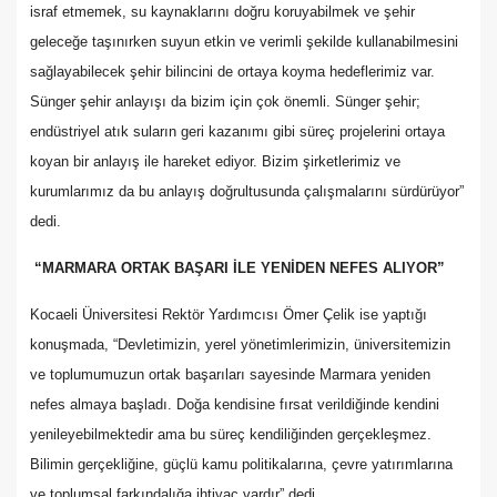
israf etmemek, su kaynaklarını doğru koruyabilmek ve şehir
geleceğe taşınırken suyun etkin ve verimli şekilde kullanabilmesini
sağlayabilecek şehir bilincini de ortaya koyma hedeflerimiz var.
Sünger şehir anlayışı da bizim için çok önemli. Sünger şehir;
endüstriyel atık suların geri kazanımı gibi süreç projelerini ortaya
koyan bir anlayış ile hareket ediyor. Bizim şirketlerimiz ve
kurumlarımız da bu anlayış doğrultusunda çalışmalarını sürdürüyor”
dedi.
“MARMARA ORTAK BAŞARI İLE YENİDEN NEFES ALIYOR”
Kocaeli Üniversitesi Rektör Yardımcısı Ömer Çelik ise yaptığı
konuşmada, “Devletimizin, yerel yönetimlerimizin, üniversitemizin
ve toplumumuzun ortak başarıları sayesinde Marmara yeniden
nefes almaya başladı. Doğa kendisine fırsat verildiğinde kendini
yenileyebilmektedir ama bu süreç kendiliğinden gerçekleşmez.
Bilimin gerçekliğine, güçlü kamu politikalarına, çevre yatırımlarına
ve toplumsal farkındalığa ihtiyaç vardır” dedi.