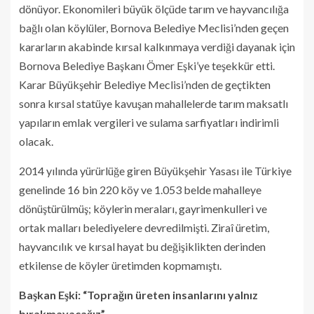
dönüyor. Ekonomileri büyük ölçüde tarım ve hayvancılığa
bağlı olan köylüler, Bornova Belediye Meclisi’nden geçen
kararların akabinde kırsal kalkınmaya verdiği dayanak için
Bornova Belediye Başkanı Ömer Eşki’ye teşekkür etti.
Karar Büyükşehir Belediye Meclisi’nden de geçtikten
sonra kırsal statüye kavuşan mahallelerde tarım maksatlı
yapıların emlak vergileri ve sulama sarfiyatları indirimli
olacak.
2014 yılında yürürlüğe giren Büyükşehir Yasası ile Türkiye
genelinde 16 bin 220 köy ve 1.053 belde mahalleye
dönüştürülmüş; köylerin meraları, gayrimenkulleri ve
ortak malları belediyelere devredilmişti. Ziraî üretim,
hayvancılık ve kırsal hayat bu değişiklikten derinden
etkilense de köyler üretimden kopmamıştı.
Başkan Eşki: “Toprağın üreten insanlarını yalnız
bırakmayacağız”