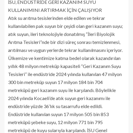
İSU, ENDÜSTRİDE GERİ KAZANIM SUYU
KULLANIMINI ARTIRMAK İÇİN ÇALIŞIYOR
Atık su arıtma tesislerinden elde edilen ve tekrar
kullanılabilen pak suyun bir çeşidi olan geri kazanım suyu;
atık suyun, ileri teknolojiyle donatılmış “İleri Biyolojik
Arıtma Tesisleri”nde bir dizi süreç sonrası temizlenmesi,
arıtılması ve uygun yerlerde tekrar kullanılmasını içeriyor.
Ülkemize ve kentimize katma bedel olarak kazandırılan
yıllık 48 milyon metreküp kapasiteli “Geri Kazanım Suyu
Tesisleri” ile endüstride 2024 yılında kullanılan 47 milyon
300 bin metreküp suyun 17 milyon 184 bin 704
metreküpü geri kazanım suyu ile karşılandı. Böylelikle
2024 yılında Kocaeli’de atık suyun geri kazanımı ile
endüstride yüzde 36’lık su tasarrufu elde edildi.
Endüstride kullanılan suyun 17 milyon 505 bin 853
metreküpü şebeke suyu, 12 milyon 771 bin 795
metreküpü de kuyu sularıyla karşılandı. İSU Genel