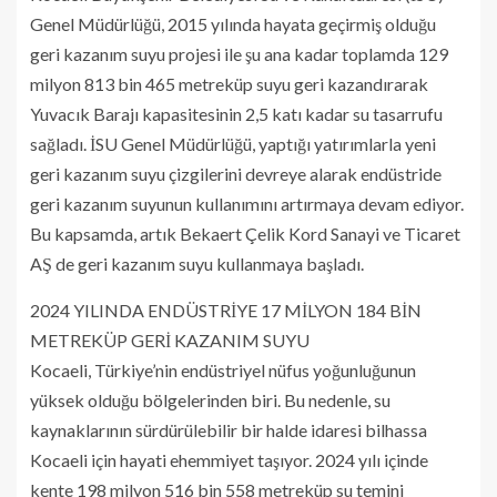
Genel Müdürlüğü, 2015 yılında hayata geçirmiş olduğu
geri kazanım suyu projesi ile şu ana kadar toplamda 129
milyon 813 bin 465 metreküp suyu geri kazandırarak
Yuvacık Barajı kapasitesinin 2,5 katı kadar su tasarrufu
sağladı. İSU Genel Müdürlüğü, yaptığı yatırımlarla yeni
geri kazanım suyu çizgilerini devreye alarak endüstride
geri kazanım suyunun kullanımını artırmaya devam ediyor.
Bu kapsamda, artık Bekaert Çelik Kord Sanayi ve Ticaret
AŞ de geri kazanım suyu kullanmaya başladı.
2024 YILINDA ENDÜSTRİYE 17 MİLYON 184 BİN
METREKÜP GERİ KAZANIM SUYU
Kocaeli, Türkiye’nin endüstriyel nüfus yoğunluğunun
yüksek olduğu bölgelerinden biri. Bu nedenle, su
kaynaklarının sürdürülebilir bir halde idaresi bilhassa
Kocaeli için hayati ehemmiyet taşıyor. 2024 yılı içinde
kente 198 milyon 516 bin 558 metreküp su temini