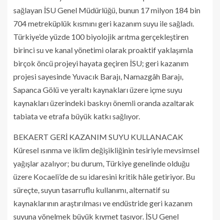
sağlayan İSU Genel Müdürlüğü, bunun 17 milyon 184 bin
704 metreküplük kısmını geri kazanım suyu ile sağladı.
Türkiye’de yüzde 100 biyolojik arıtma gerçekleştiren
birinci su ve kanal yönetimi olarak proaktif yaklaşımla
birçok öncü projeyi hayata geçiren İSU; geri kazanım
projesi sayesinde Yuvacık Barajı, Namazgâh Barajı,
Sapanca Gölü ve yeraltı kaynakları üzere içme suyu
kaynakları üzerindeki baskıyı önemli oranda azaltarak
tabiata ve etrafa büyük katkı sağlıyor.
BEKAERT GERİ KAZANIM SUYU KULLANACAK
Küresel ısınma ve iklim değişikliğinin tesiriyle mevsimsel
yağışlar azalıyor; bu durum, Türkiye genelinde olduğu
üzere Kocaeli’de de su idaresini kritik hâle getiriyor. Bu
süreçte, suyun tasarruflu kullanımı, alternatif su
kaynaklarının araştırılması ve endüstride geri kazanım
suyuna yönelmek büyük kıymet taşıyor. İSU Genel