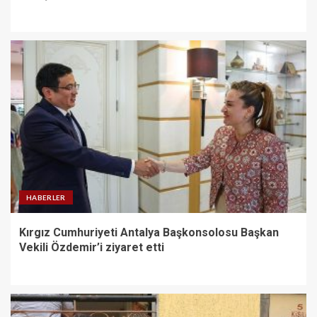
HABERLER
Kırgız Cumhuriyeti Antalya Başkonsolosu Başkan
Vekili Özdemir’i ziyaret etti