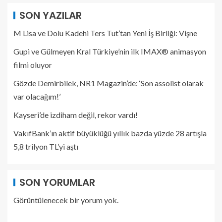
SON YAZILAR
M Lisa ve Dolu Kadehi Ters Tut’tan Yeni İş Birliği: Vişne
Gupi ve Gülmeyen Kral Türkiye’nin ilk IMAX® animasyon
filmi oluyor
Gözde Demirbilek, NR1 Magazin’de: ‘Son assolist olarak
var olacağım!’
Kayseri’de izdiham değil, rekor vardı!
VakıfBank’ın aktif büyüklüğü yıllık bazda yüzde 28 artışla
5,8 trilyon TL’yi aştı
SON YORUMLAR
Görüntülenecek bir yorum yok.