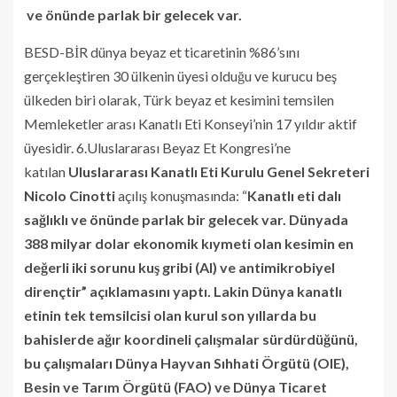
ve önünde parlak bir gelecek var.
BESD-BİR dünya beyaz et ticaretinin %86’sını
gerçekleştiren 30 ülkenin üyesi olduğu ve kurucu beş
ülkeden biri olarak, Türk beyaz et kesimini temsilen
Memleketler arası Kanatlı Eti Konseyi’nin 17 yıldır aktif
üyesidir. 6.Uluslararası Beyaz Et Kongresi’ne
katılan
Uluslararası Kanatlı Eti Kurulu Genel Sekreteri
Nicolo Cinotti
açılış konuşmasında: “
Kanatlı eti dalı
sağlıklı ve önünde parlak bir gelecek var. Dünyada
388 milyar dolar ekonomik kıymeti olan kesimin en
değerli iki sorunu kuş gribi (AI) ve antimikrobiyel
dirençtir” açıklamasını yaptı. Lakin Dünya kanatlı
etinin tek temsilcisi olan kurul son yıllarda bu
bahislerde ağır koordineli çalışmalar sürdürdüğünü,
bu çalışmaları Dünya Hayvan Sıhhati Örgütü (OIE),
Besin ve Tarım Örgütü (FAO) ve Dünya Ticaret