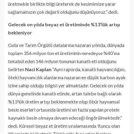
üretmekle birlikte bilgi üreterek de kesimimize yarar
sağlamamızın çok değerli olduğunu düşünüyoruz.” dedi.
Gelecek on yılda beyaz et üretiminde %13’lük artışı
bekleniyor
Gıda ve Tarım Örgütü datalarına nazaran yılında, dünyada
toplam 356 milyon ton et üretiminin neredeyse %40’ına
tekabül eden 146 milyon tonunun kanatlı eti olduğunu
belirten
Naci Kaplan
“Aynı raporda, kanatlı hayvancılığını,
öteki hayvancılık alanlarına nazaran en düşük karbon ayak
izine sahip olduğu bilgisi yer almaktadır. Gelecek on yılda
dünya genelinde kanatlı etinde, artan talebe bağlı olarak
%13’lük üretim artışı beklenmekte olup öbür hayvansal
besin eserleri ortasında üretimi en fazla yapılan protein
kaynaklı besin olmaya devam edeceği öngörülmektedir.”
dedi. Küresel beyaz et üretim sıralamasında 9.uncu olan
ülkemizde ki üretimin Türkiye’de Ayrıyeten Kaplan: