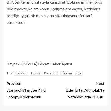
BİR, tek temsilci sıfatıyla kanatlı eti bölümü ismine görüş
bildirmekte, kelam konusu çalışmalara yaptığı katkılarla
pratiğe uygun bir mevzuatın çıkarılmasına efor sarf
etmektedir.
Kaynak: (BYZHA) Beyaz Haber Ajansı
Beyaz Et
Dünya
Kanatlı Eti
Üretim
Üye
Tags:
Previous
Next
Starbucks’tan Joe Kind
Lider Ertaş Altınoluk’ta
Snoopy Koleksiyonu
Vatandaşlarla Buluştu