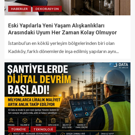
HABERLER
DEKORASYON
Eski Yapılarla Yeni Yaşam Alışkanlıkları
Arasındaki Uyum Her Zaman Kolay Olmuyor
İstanbul’un en köklü yerleşim bölgelerinden biri olan
Kadıköy, farklı dönemlerde inşa edilmiş yapıların aynı...
TÜRKIYE
TEKNOLOJI